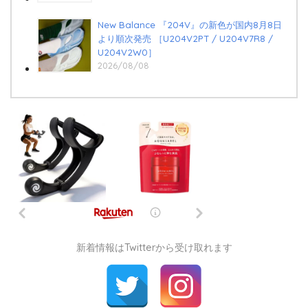
New Balance 『204V』の新色が国内8月8日
より順次発売 ［U204V2PT / U204V7R8 /
U204V2W0］
2026/08/08
新着情報はTwitterから受け取れます