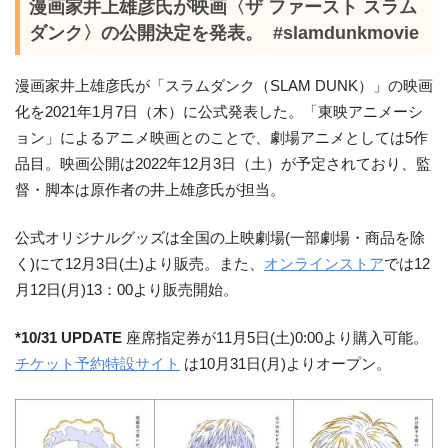
漫画家井上雄彦氏が映画〈ザ ファースト スラム
ダンク〉の公開決定を発表。 #slamdunkmovie
漫画家井上雄彦氏が「スラムダンク（SLAM DUNK）」の映画
化を2021年1月7日（木）に公式発表した。「東映アニメーシ
ョン」によるアニメ映画とのことで、劇場アニメとしては5作
品目。映画公開は2022年12月3日（土）が予定されており、監
督・脚本は原作者の井上雄彦氏が担当。
公式オリジナルグッズは全国の上映劇場(一部劇場・商品を除
く)にて12月3日(土)より販売。また、
オンラインストア
では12
月12日(月)13：00より販売開始。
*10/31 UPDATE
座席指定券が11月5日(土)0:00より購入可能。
チケット予約特設サイト
は10月31日(月)よりオープン。