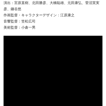
演出：宮原直樹、北田勝彦、大橋聡雄、元田康弘、菅沼芙実
彦、鎌谷悠
作画監督・キャラクターデザイン：江原康之
音響監督：笠松広司
美術監督：小倉一男