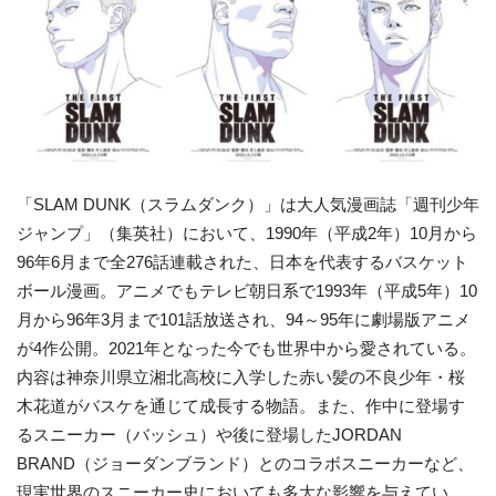
「SLAM DUNK（スラムダンク）」は大人気漫画誌「週刊少年
ジャンプ」（集英社）において、1990年（平成2年）10月から
96年6月まで全276話連載された、日本を代表するバスケット
ボール漫画。アニメでもテレビ朝日系で1993年（平成5年）10
月から96年3月まで101話放送され、94～95年に劇場版アニメ
が4作公開。2021年となった今でも世界中から愛されている。
内容は神奈川県立湘北高校に入学した赤い髪の不良少年・桜
木花道がバスケを通じて成長する物語。また、作中に登場す
るスニーカー（バッシュ）や後に登場したJORDAN
BRAND（ジョーダンブランド）とのコラボスニーカーなど、
現実世界のスニーカー史においても多大な影響を与えてい