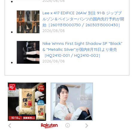
2026/08/08
Lee x 417 EDIFICE 26AW 別注 91-B ジップブ
ルゾン＆ペインターパンツの国内先行予約が開
始［26011313000730 / 26030313000430］
2026/08/08
Nike Wmns First Sight Shadow SP “Black”
& “Metallic Silver”が国内8月15日より発売
［HQ2410-001 / HQ2410-002］
2026/08/08